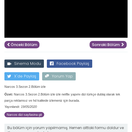
Önceki Bölüm
Sonraki Bölüm
Sinema Modu
Facebook Paylaş
X'de Paylaş
Yorum Yap
Narcos 3.Sezon 2.Bölüm izle
Özet:
Narcos 3.Sezon 2.Bölüm izle izle netflix yapımı dizi türkçe dublaj olarak tek
parça reklamsız ve hd kalitede izlemeniz için burada.
Yayınlandı: 19/05/2020
Narcos dizi sayfasina git
Bu bölüm için yorum yapılmamış. Hemen alttaki formu doldur ve