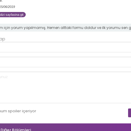
e.
 15/06/2019
dizi sayfasina git
m için yorum yapılmamış. Hemen alttaki formu doldur ve ilk yorumu sen 
Yap
mum
spoiler
içeriyor
n Diğer Bölümleri