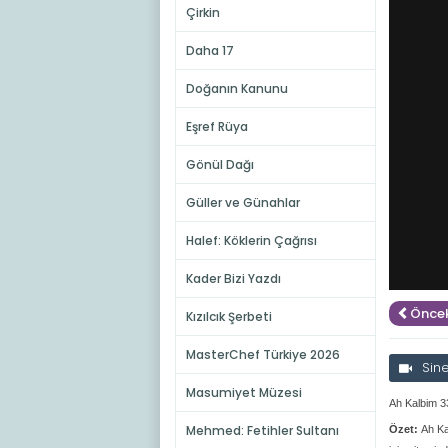
Çirkin
Daha 17
Doğanın Kanunu
Eşref Rüya
Gönül Dağı
Güller ve Günahlar
Halef: Köklerin Çağrısı
Kader Bizi Yazdı
Öncek
Kızılcık Şerbeti
MasterChef Türkiye 2026
Sin
Masumiyet Müzesi
Ah Kalbim 3
Mehmed: Fetihler Sultanı
Özet:
Ah Ka