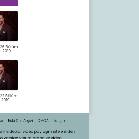
326.Bölüm
s 2019
322.Bölüm
 2019
er
Eski Dizi Arşivi
DMCA
İletişim
tüm videolar video paylaşım sitelerinden
ra yapılan yorumlardan ve video