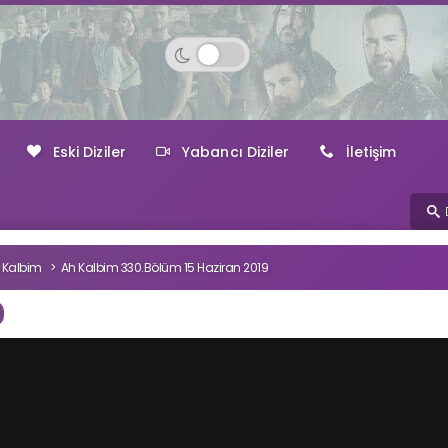
Eski Diziler
Yabancı Diziler
İletişim
 Kalbim
Ah Kalbim 330.Bölüm 15 Haziran 2019