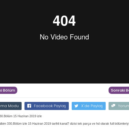
i Bölüm
Sonraki 
ema Modu
Facebook Paylaş
X'de Paylaş
Yoru
30.Bölüm 15 Haziran 2019 izle
lbim 330.Bölüm izle 15 Haziran 2019 tarihli kanal7 dizisi tek parça ve hd olarak full bölümleriy