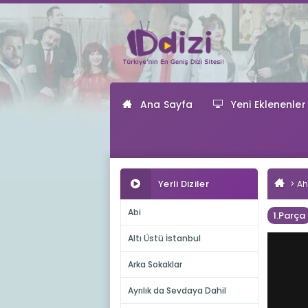
Ana Sayfa
Yeni Eklenenler
Yerli Diziler
Ah
Abi
1.Parça
Altı Üstü İstanbul
Arka Sokaklar
Ayrılık da Sevdaya Dahil