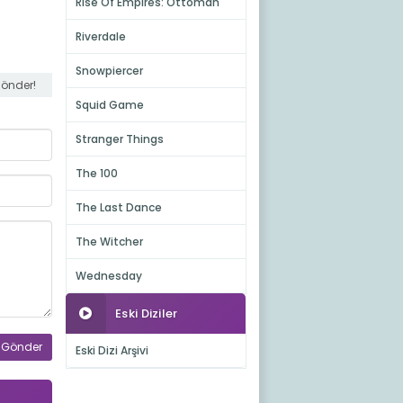
Rise Of Empires: Ottoman
Riverdale
Snowpiercer
gönder!
Squid Game
Stranger Things
The 100
The Last Dance
The Witcher
Wednesday
Eski Diziler
Eski Dizi Arşivi