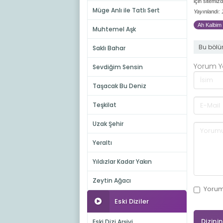
için sitemizd
Müge Anlı ile Tatlı Sert
Yayınlandı:
Ah Kalbim 
Muhtemel Aşk
Bu bölü
Saklı Bahar
Yorum 
Sevdiğim Sensin
Taşacak Bu Deniz
Teşkilat
Uzak Şehir
Yeraltı
Yıldızlar Kadar Yakın
Zeytin Ağacı
Yoru
Eski Diziler
Dizini
Eski Dizi Arşivi