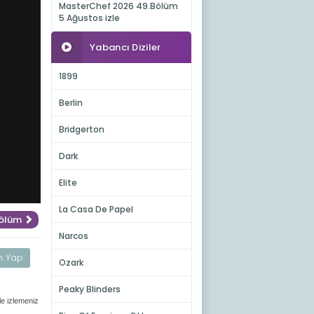
MasterChef 2026 49.Bölüm
5 Ağustos izle
Yabancı Diziler
1899
Berlin
Bridgerton
Dark
Elite
La Casa De Papel
Bölüm
Narcos
m Yap
Ozark
Peaky Blinders
le izlemeniz