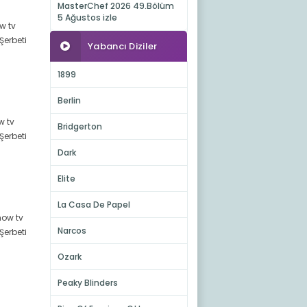
MasterChef 2026 49.Bölüm
5 Ağustos izle
ow tv
Şerbeti
Yabancı Diziler
1899
Berlin
w tv
Bridgerton
Şerbeti
Dark
Elite
La Casa De Papel
show tv
Narcos
Şerbeti
Ozark
Peaky Blinders