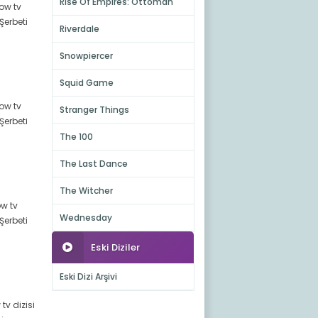
Rise Of Empires: Ottoman
how tv
Şerbeti
Riverdale
Snowpiercer
Squid Game
how tv
Stranger Things
Şerbeti
The 100
The Last Dance
The Witcher
ow tv
Wednesday
Şerbeti
Eski Diziler
Eski Dizi Arşivi
 tv dizisi