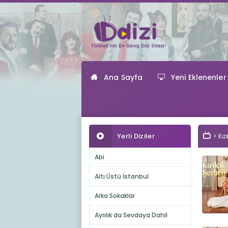
Ana Sayfa
Yeni Eklenenler
Yerli Diziler
Kız
Abi
Altı Üstü İstanbul
Arka Sokaklar
Ayrılık da Sevdaya Dahil