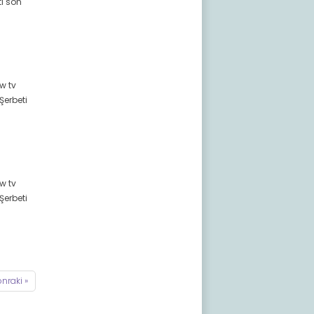
ti son
ow tv
Şerbeti
ow tv
Şerbeti
nraki »