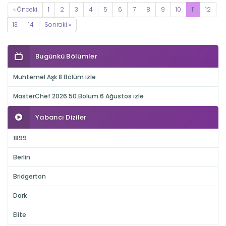
« Önceki
1
2
3
4
5
6
7
8
9
10
11
12
13
14
Sonraki »
Bugünkü Bölümler
Muhtemel Aşk 8.Bölüm izle
MasterChef 2026 50.Bölüm 6 Ağustos izle
Yabancı Diziler
1899
Berlin
Bridgerton
Dark
Elite