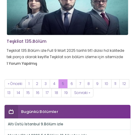
Teşkilat 135.Bölüm
Teşkilat 135.Bölüm izle Full 9 Mart 2025 tarihli trt1 dizisi hd kalitede
tek parça olarak keyifle Teşkilat son bölüm izleme için sitemizde
1 Yorum Yapılmış
« Önceki
1
2
3
4
5
6
7
8
9
10
11
12
13
14
15
16
17
18
19
Sonraki »
Bugünkü Bölümler
Altı Üstü İstanbul 9.Bölüm izle