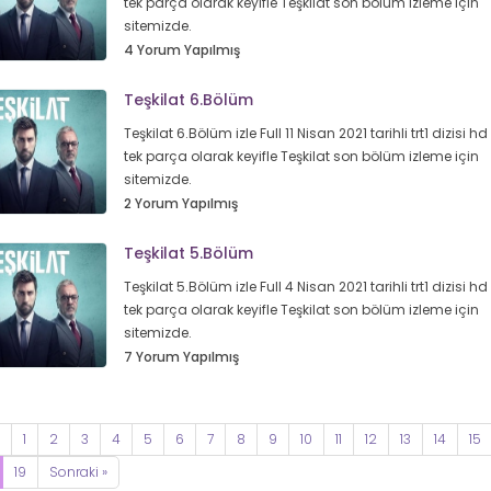
tek parça olarak keyifle Teşkilat son bölüm izleme için
sitemizde.
4 Yorum Yapılmış
Teşkilat 6.Bölüm
Teşkilat 6.Bölüm izle Full 11 Nisan 2021 tarihli trt1 dizisi h
tek parça olarak keyifle Teşkilat son bölüm izleme için
sitemizde.
2 Yorum Yapılmış
Teşkilat 5.Bölüm
Teşkilat 5.Bölüm izle Full 4 Nisan 2021 tarihli trt1 dizisi hd
tek parça olarak keyifle Teşkilat son bölüm izleme için
sitemizde.
7 Yorum Yapılmış
1
2
3
4
5
6
7
8
9
10
11
12
13
14
15
19
Sonraki »