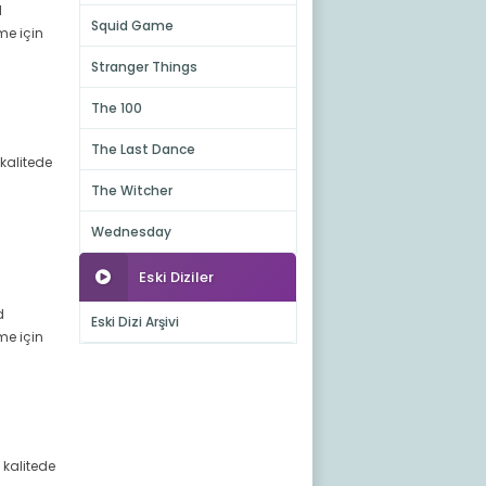
d
Squid Game
me için
Stranger Things
The 100
The Last Dance
 kalitede
The Witcher
Wednesday
Eski Diziler
d
Eski Dizi Arşivi
me için
d kalitede