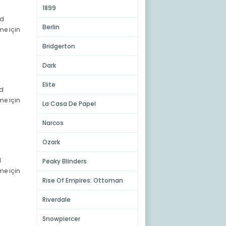
1899
hd
Berlin
me için
Bridgerton
Dark
Elite
hd
me için
La Casa De Papel
Narcos
Ozark
d
Peaky Blinders
me için
Rise Of Empires: Ottoman
Riverdale
Snowpiercer