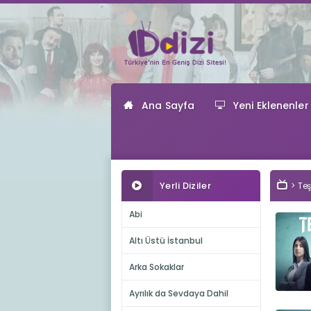
Ana Sayfa
Yeni Eklenenler
Yerli Diziler
Teş
Abi
Altı Üstü İstanbul
Arka Sokaklar
Ayrılık da Sevdaya Dahil