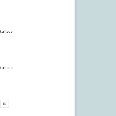
d kalitede
 kalitede
16