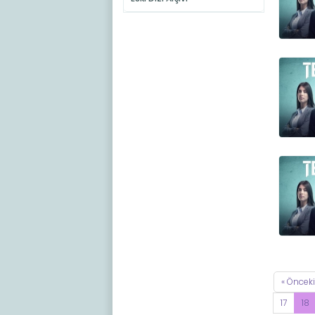
« Önceki
17
18