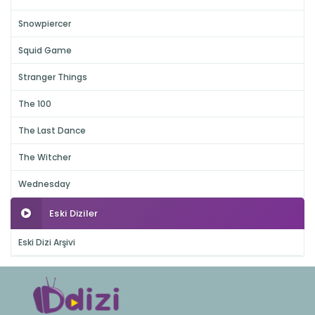
Snowpiercer
Squid Game
Stranger Things
The 100
The Last Dance
The Witcher
Wednesday
Eski Diziler
Eski Dizi Arşivi