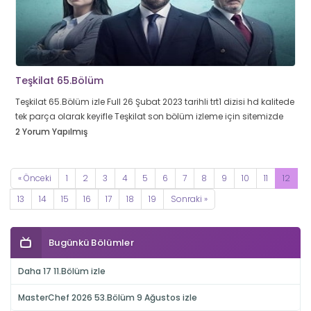
Teşkilat 65.Bölüm
Teşkilat 65.Bölüm izle Full 26 Şubat 2023 tarihli trt1 dizisi hd kalitede
tek parça olarak keyifle Teşkilat son bölüm izleme için sitemizde
2 Yorum Yapılmış
« Önceki
1
2
3
4
5
6
7
8
9
10
11
12
13
14
15
16
17
18
19
Sonraki »
Bugünkü Bölümler
Daha 17 11.Bölüm izle
MasterChef 2026 53.Bölüm 9 Ağustos izle