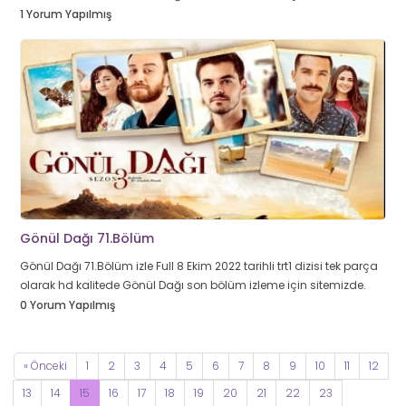
1 Yorum Yapılmış
Gönül Dağı 71.Bölüm
Gönül Dağı 71.Bölüm izle Full 8 Ekim 2022 tarihli trt1 dizisi tek parça
olarak hd kalitede Gönül Dağı son bölüm izleme için sitemizde.
0 Yorum Yapılmış
« Önceki
1
2
3
4
5
6
7
8
9
10
11
12
13
14
15
16
17
18
19
20
21
22
23