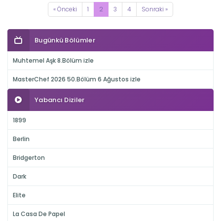
« Önceki
1
2
3
4
Sonraki »
Bugünkü Bölümler
Muhtemel Aşk 8.Bölüm izle
MasterChef 2026 50.Bölüm 6 Ağustos izle
Yabancı Diziler
1899
Berlin
Bridgerton
Dark
Elite
La Casa De Papel