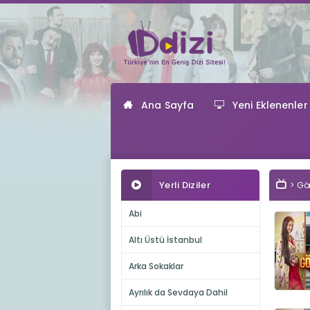
Ana Sayfa
Yeni Eklenenler
Yerli Diziler
Gön
Abi
Altı Üstü İstanbul
Arka Sokaklar
Ayrılık da Sevdaya Dahil