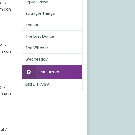
Squid Game
al 7
züm son
Stranger Things
The 100
The Last Dance
al 7
The Witcher
züm son
Wednesday
Eski Diziler
Eski Dizi Arşivi
al 7
züm son
al 7