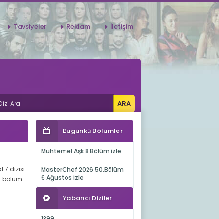
Tavsiyeler
Reklam
İletişim
Bugünkü Bölümler
Muhtemel Aşk 8.Bölüm izle
 7 dizisi
MasterChef 2026 50.Bölüm
6 Ağustos izle
on bölüm
Yabancı Diziler
1899