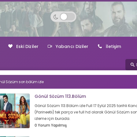
Eski Diziler
Yabancı Diziler
İletişim
ül Sözüm son bölüm izle
Gönül Sözüm 113.Bölüm
Gönül Sözüm 113.Bölüm izle Full 17 Eylül 2025 tarihli Kanal
(Parineetii) tek parça ve full hd olarak Gönül Sözüm s
izleme için burada.
0 Yorum Yapılmış