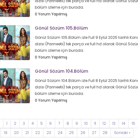
dizisi (Parineetii) tek parça ve full hd olarak Gönül Sö
bölüm izleme için burada.
0 Yorum Yapılmış
Gönül Sözüm 105.Bölüm
Gönül Sözüm 105.Bölüm izle Full 9 Eylül 2025 tarihli Kan
dizisi (Parineetii) tek parça ve full hd olarak Gönül Sö
bölüm izleme için burada.
0 Yorum Yapılmış
Gönül Sözüm 104.Bölüm
Gönül Sözüm 104.Bölüm izle Full 8 Eylül 2025 tarihli Kan
dizisi (Parineetii) tek parça ve full hd olarak Gönül Sö
bölüm izleme için burada.
0 Yorum Yapılmış
1
2
3
4
5
6
7
8
9
10
11
12
13
14
15
19
20
21
22
23
24
25
26
27
28
Sonraki »