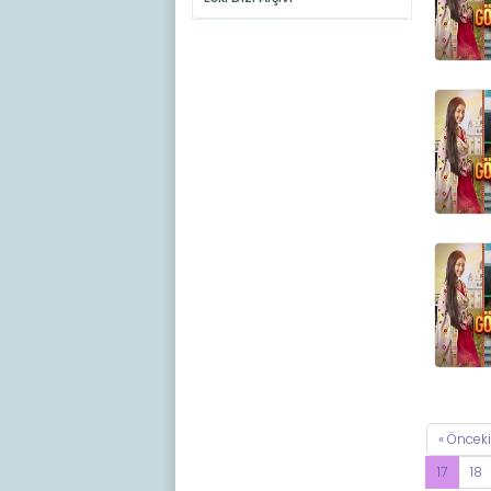
« Önceki
17
18