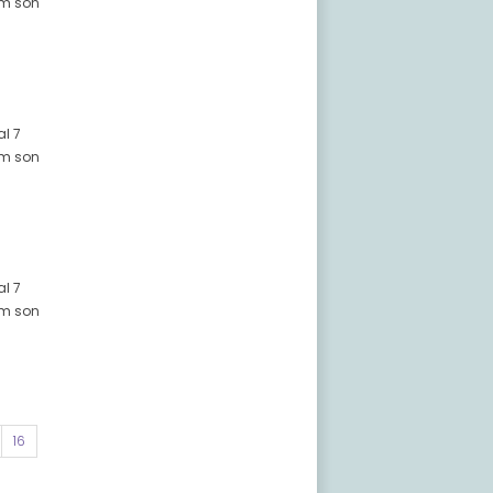
züm son
al 7
züm son
al 7
züm son
16