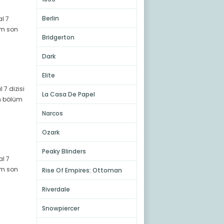
Berlin
al 7
züm son
Bridgerton
Dark
Elite
 7 dizisi
La Casa De Papel
on bölüm
Narcos
Ozark
Peaky Blinders
al 7
züm son
Rise Of Empires: Ottoman
Riverdale
Snowpiercer