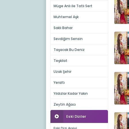
Müge Anlı ile Tatlı Sert
Muhtemel Aşk
Saklı Bahar
Sevdiğim Sensin
Taşacak Bu Deniz
Teşkilat
Uzak Şehir
Yeraltı
Yıldızlar Kadar Yakın
Zeytin Ağacı
Eski Diziler
Eski Dizi Arşivi