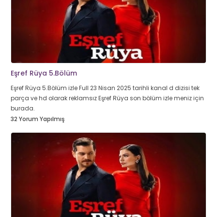
Eşref Rüya 5.Bölüm
Eşref Rüya 5.Bölüm izle Full 23 Nisan 2025 tarihli kanal d dizisi tek
parça ve hd olarak reklamsız Eşref Rüya son bölüm izle meniz için
burada.
32 Yorum Yapılmış