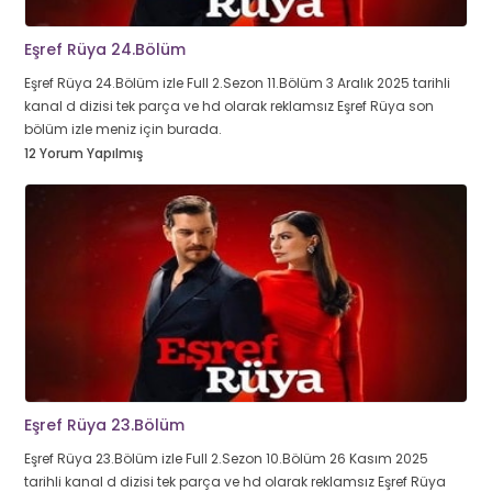
Eşref Rüya 24.Bölüm
Eşref Rüya 24.Bölüm izle Full 2.Sezon 11.Bölüm 3 Aralık 2025 tarihli
kanal d dizisi tek parça ve hd olarak reklamsız Eşref Rüya son
bölüm izle meniz için burada.
12 Yorum Yapılmış
Eşref Rüya 23.Bölüm
Eşref Rüya 23.Bölüm izle Full 2.Sezon 10.Bölüm 26 Kasım 2025
tarihli kanal d dizisi tek parça ve hd olarak reklamsız Eşref Rüya