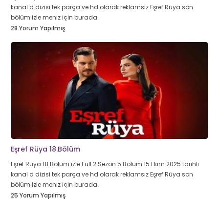
kanal d dizisi tek parça ve hd olarak reklamsız Eşref Rüya son
bölüm izle meniz için burada.
28 Yorum Yapılmış
Eşref Rüya 18.Bölüm
Eşref Rüya 18.Bölüm izle Full 2.Sezon 5.Bölüm 15 Ekim 2025 tarihli
kanal d dizisi tek parça ve hd olarak reklamsız Eşref Rüya son
bölüm izle meniz için burada.
25 Yorum Yapılmış