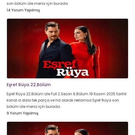
son bölüm izle meniz için burada.
14 Yorum Yapılmış
Eşref Rüya 22.Bölüm
Eşref Rüya 22.Bölüm izle Full 2.Sezon 9.Bölüm 19 Kasım 2025 tarihli
kanal d dizisi tek parça ve hd olarak reklamsız Eşref Rüya son
bölüm izle meniz için burada.
9 Yorum Yapılmış