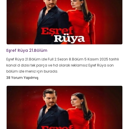
Eşref Rüya 21.Bölüm
Eşref Rüya 21.Bölüm izle Full 2.Sezon 8.Bölüm 5 Kasım 2025 tarihli
kanal d dizisi tek parça ve hd olarak reklamsız Eşref Rüya son
bölüm izle meniz için burada.
38 Yorum Yapılmış