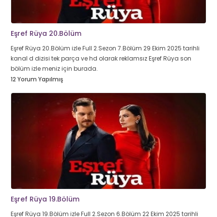
Eşref Rüya 20.Bölüm
Eşref Rüya 20.Bölüm izle Full 2.Sezon 7.Bölüm 29 Ekim 2025 tarihli
kanal d dizisi tek parça ve hd olarak reklamsız Eşref Rüya son
bölüm izle meniz için burada.
12 Yorum Yapılmış
Eşref Rüya 19.Bölüm
Eşref Rüya 19.Bölüm izle Full 2.Sezon 6.Bölüm 22 Ekim 2025 tarihli