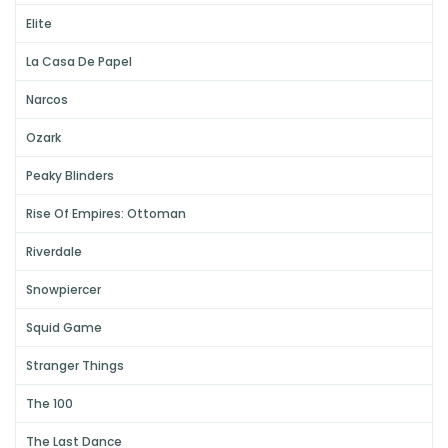
Elite
La Casa De Papel
Narcos
Ozark
Peaky Blinders
Rise Of Empires: Ottoman
Riverdale
Snowpiercer
Squid Game
Stranger Things
The 100
The Last Dance