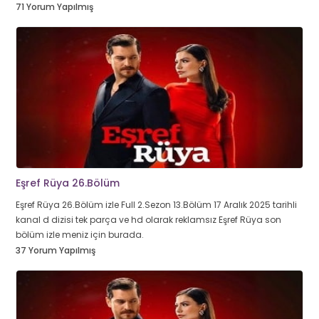
71 Yorum Yapılmış
Eşref Rüya 26.Bölüm
Eşref Rüya 26.Bölüm izle Full 2.Sezon 13.Bölüm 17 Aralık 2025 tarihli
kanal d dizisi tek parça ve hd olarak reklamsız Eşref Rüya son
bölüm izle meniz için burada.
37 Yorum Yapılmış