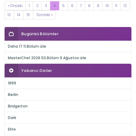
« Önceki
1
2
3
4
5
6
7
8
9
10
11
12
13
14
15
Sonraki »
Bugünkü Bölümler
Daha 17 11.Bölüm izle
MasterChef 2026 53.Bölüm 9 Ağustos izle
Yabancı Diziler
1899
Berlin
Bridgerton
Dark
Elite