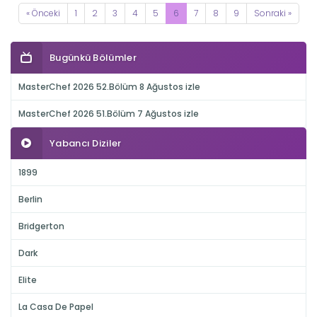
« Önceki
1
2
3
4
5
6
7
8
9
Sonraki »
Bugünkü Bölümler
MasterChef 2026 52.Bölüm 8 Ağustos izle
MasterChef 2026 51.Bölüm 7 Ağustos izle
Yabancı Diziler
1899
Berlin
Bridgerton
Dark
Elite
La Casa De Papel