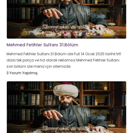
Mehmed Fetihler Sultanı 31.Bölüm
Mehmed Fetihler Sultanı 31.Bölüm izle Full 14 Ocak 2025 tarihli trt1
dizisi tek parça ve hd olarak reklamsız Mehmed Fetihler Sultanı
son bölüm izle meniz için sitemizde.
3 Yorum Yapılmış