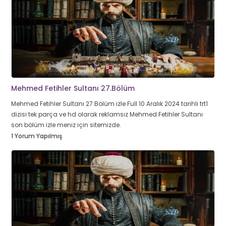
Mehmed Fetihler Sultanı 27.Bölüm
Mehmed Fetihler Sultanı 27.Bölüm izle Full 10 Aralık 2024 tarihli trt1
dizisi tek parça ve hd olarak reklamsız Mehmed Fetihler Sultanı
son bölüm izle meniz için sitemizde.
1 Yorum Yapılmış