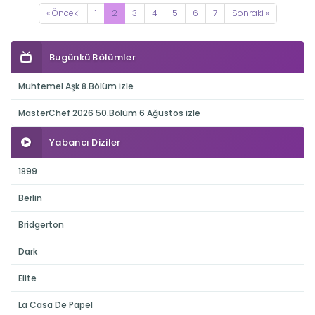
« Önceki
1
2
3
4
5
6
7
Sonraki »
Bugünkü Bölümler
Muhtemel Aşk 8.Bölüm izle
MasterChef 2026 50.Bölüm 6 Ağustos izle
Yabancı Diziler
1899
Berlin
Bridgerton
Dark
Elite
La Casa De Papel