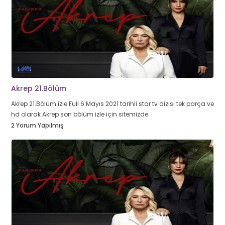
Akrep 21.Bölüm
Akrep 21.Bölüm izle Full 6 Mayıs 2021 tarihli star tv dizisi tek parça ve
hd olarak Akrep son bölüm izle için sitemizde.
2 Yorum Yapılmış