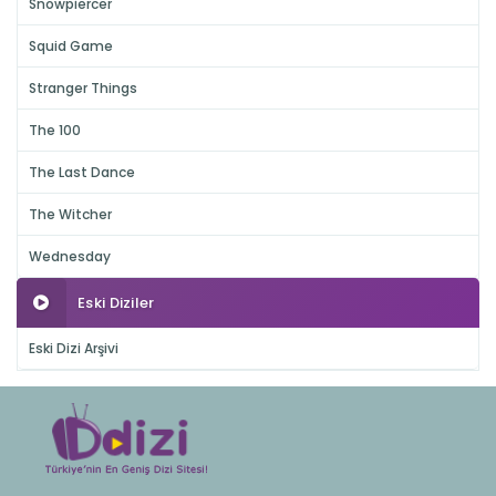
Snowpiercer
Squid Game
Stranger Things
The 100
The Last Dance
The Witcher
Wednesday
Eski Diziler
Eski Dizi Arşivi