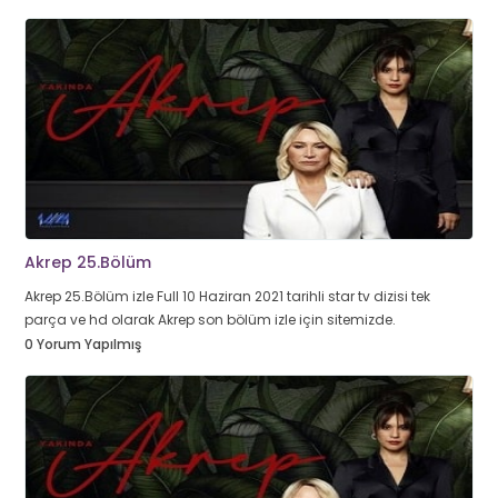
Akrep 25.Bölüm
Akrep 25.Bölüm izle Full 10 Haziran 2021 tarihli star tv dizisi tek
parça ve hd olarak Akrep son bölüm izle için sitemizde.
0 Yorum Yapılmış