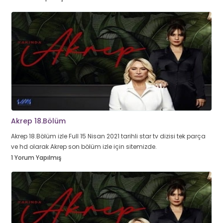
Akrep 18.Bölüm
Akrep 18.Bölüm izle Full 15 Nisan 2021 tarihli star tv dizisi tek parça
ve hd olarak Akrep son bölüm izle için sitemizde.
1 Yorum Yapılmış