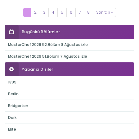
1
2
3
4
5
6
7
8
Sonraki »
Bugünkü Bölümler
MasterChef 2026 52.Bölüm 8 Ağustos izle
MasterChef 2026 51.Bölüm 7 Ağustos izle
Yabancı Diziler
1899
Berlin
Bridgerton
Dark
Elite