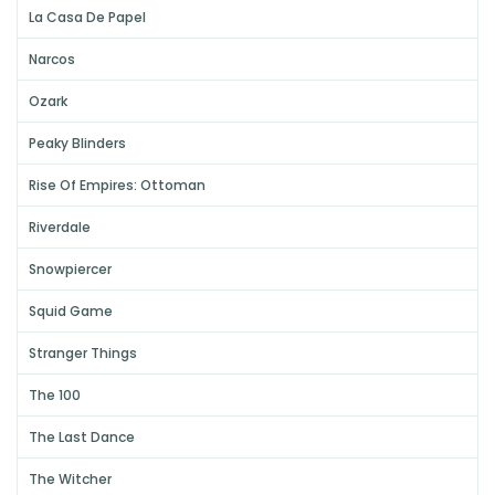
La Casa De Papel
Narcos
Ozark
Peaky Blinders
Rise Of Empires: Ottoman
Riverdale
Snowpiercer
Squid Game
Stranger Things
The 100
The Last Dance
The Witcher