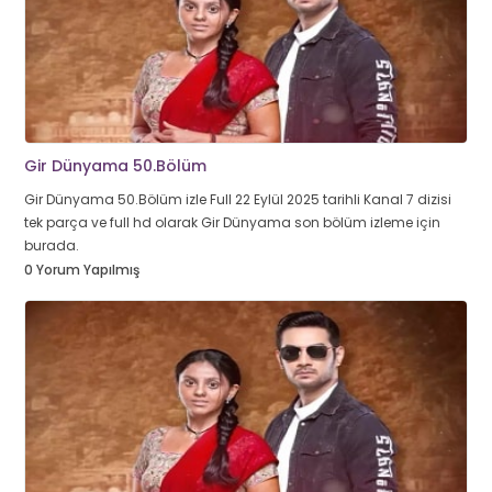
Gir Dünyama 50.Bölüm
Gir Dünyama 50.Bölüm izle Full 22 Eylül 2025 tarihli Kanal 7 dizisi
tek parça ve full hd olarak Gir Dünyama son bölüm izleme için
burada.
0 Yorum Yapılmış