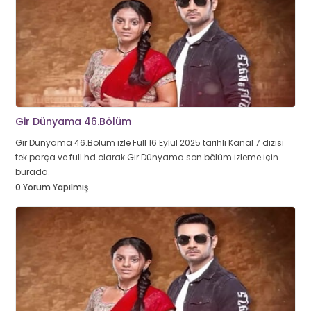
Gir Dünyama 46.Bölüm
Gir Dünyama 46.Bölüm izle Full 16 Eylül 2025 tarihli Kanal 7 dizisi
tek parça ve full hd olarak Gir Dünyama son bölüm izleme için
burada.
0 Yorum Yapılmış