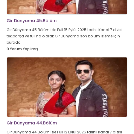
Gir Dünyama 45.Bölüm
Gir Dünyama 45.Bölüm izle Full 15 Eylül 2025 tarihli Kanal 7 dizisi
tek parça ve full hd olarak Gir Dünyama son bölüm izleme için
burada.
0 Yorum Yapılmış
Gir Dünyama 44.Bölüm
Gir Dünyama 44.Bölüm izle Full 12 Eylül 2025 tarihli Kanal 7 dizisi