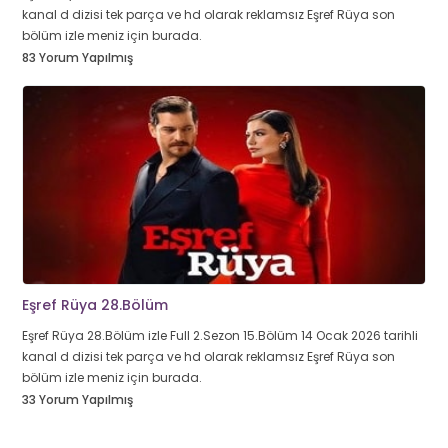
kanal d dizisi tek parça ve hd olarak reklamsız Eşref Rüya son
bölüm izle meniz için burada.
83 Yorum Yapılmış
Eşref Rüya 28.Bölüm
Eşref Rüya 28.Bölüm izle Full 2.Sezon 15.Bölüm 14 Ocak 2026 tarihli
kanal d dizisi tek parça ve hd olarak reklamsız Eşref Rüya son
bölüm izle meniz için burada.
33 Yorum Yapılmış