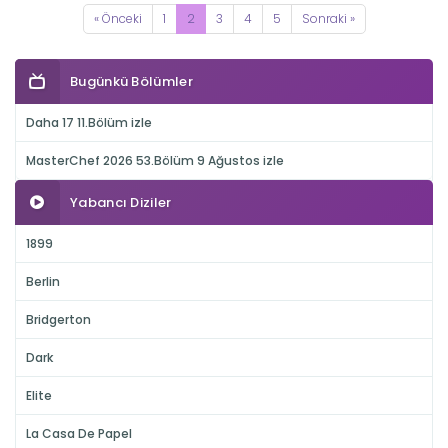
« Önceki
1
2
3
4
5
Sonraki »
Bugünkü Bölümler
Daha 17 11.Bölüm izle
MasterChef 2026 53.Bölüm 9 Ağustos izle
Yabancı Diziler
1899
Berlin
Bridgerton
Dark
Elite
La Casa De Papel