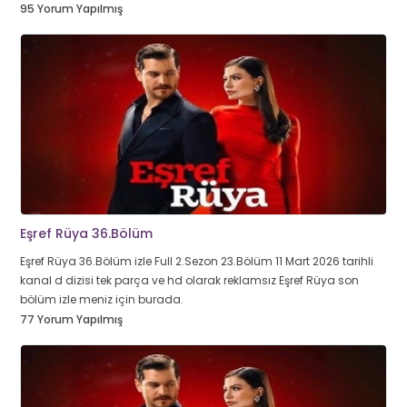
95 Yorum Yapılmış
Eşref Rüya 36.Bölüm
Eşref Rüya 36.Bölüm izle Full 2.Sezon 23.Bölüm 11 Mart 2026 tarihli
kanal d dizisi tek parça ve hd olarak reklamsız Eşref Rüya son
bölüm izle meniz için burada.
77 Yorum Yapılmış