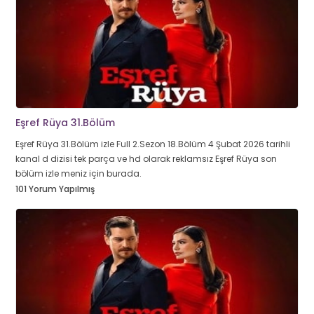
Eşref Rüya 31.Bölüm
Eşref Rüya 31.Bölüm izle Full 2.Sezon 18.Bölüm 4 Şubat 2026 tarihli
kanal d dizisi tek parça ve hd olarak reklamsız Eşref Rüya son
bölüm izle meniz için burada.
101 Yorum Yapılmış