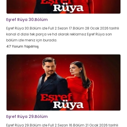
Eşref Rüya 30.Bölüm
Eşref Rüya 30.Bölüm izle Full 2.Sezon 17.Bölüm 28 Ocak 2026 tarihli
kanal d dizisi tek parça ve hd olarak reklamsız Eşref Rüya son
bölüm izle meniz için burada.
47 Yorum Yapılmış
Eşref Rüya 29.Bölüm
Eşref Rüya 29.Bölüm izle Full 2.Sezon 16.Bölüm 21 Ocak 2026 tarihli