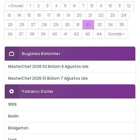
« Önceki
1
2
3
4
5
6
7
8
9
10
11
12
13
14
15
16
17
18
19
20
21
22
23
24
25
26
27
28
29
30
31
32
33
34
35
36
37
38
39
40
41
42
43
44
Sonraki »
Bugünkü Bölümler
MasterChef 2026 52.Bölüm 8 Ağustos izle
MasterChef 2026 51.Bölüm 7 Ağustos izle
Yabancı Diziler
1899
Berlin
Bridgerton
Dark