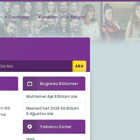
Tavsiyeler
Reklam
İletişim
Bugünkü Bölümler
Muhtemel Aşk 8.Bölüm izle
ı dizi
MasterChef 2026 50.Bölüm
6 Ağustos izle
ame
Yabancı Diziler
1899