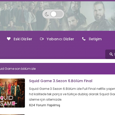
Eski Diziler
Yabancı Diziler
İletişim
id Game son bölüm izle
Squid Game 3.Sezon 6.Bölüm Final
Squid Game 3.Sezon 6.Bölüm izle Full Final netflix yapım
hd kalitede tek parça ve türkçe dublaj olarak Squid G
izleme için sitemizde.
624 Yorum Yapılmış