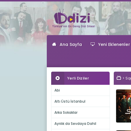
Ana Sayfa
Yeni Eklenenler
Yerli Diziler
Squ
Abi
Altı Üstü İstanbul
Arka Sokaklar
Ayrılık da Sevdaya Dahil