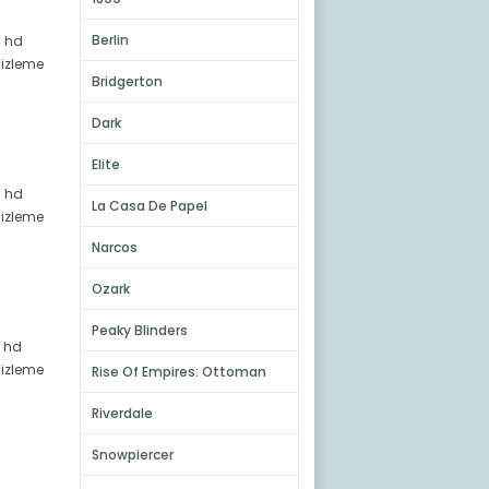
Berlin
i hd
 izleme
Bridgerton
Dark
Elite
i hd
La Casa De Papel
 izleme
Narcos
Ozark
Peaky Blinders
i hd
 izleme
Rise Of Empires: Ottoman
Riverdale
Snowpiercer