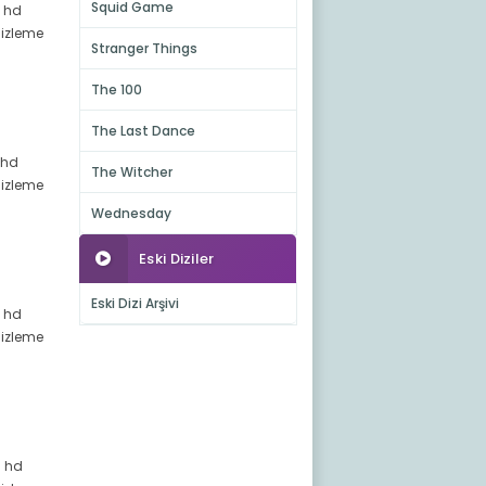
Squid Game
i hd
 izleme
Stranger Things
The 100
The Last Dance
 hd
The Witcher
 izleme
Wednesday
Eski Diziler
Eski Dizi Arşivi
i hd
 izleme
i hd