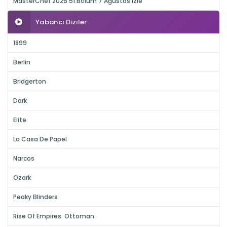
MasterChef 2026 51.Bölüm 7 Ağustos izle
Yabancı Diziler
1899
Berlin
Bridgerton
Dark
Elite
La Casa De Papel
Narcos
Ozark
Peaky Blinders
Rise Of Empires: Ottoman