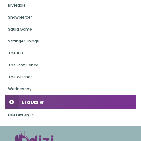
Riverdale
Snowpiercer
Squid Game
Stranger Things
The 100
The Last Dance
The Witcher
Wednesday
Eski Diziler
Eski Dizi Arşivi