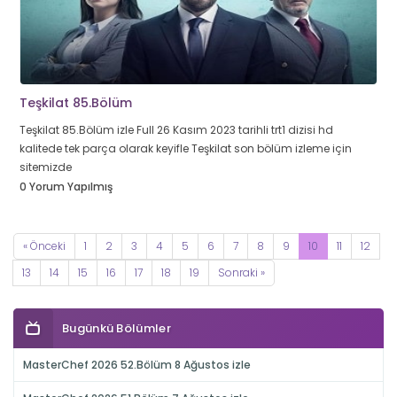
Teşkilat 85.Bölüm
Teşkilat 85.Bölüm izle Full 26 Kasım 2023 tarihli trt1 dizisi hd
kalitede tek parça olarak keyifle Teşkilat son bölüm izleme için
sitemizde
0 Yorum Yapılmış
« Önceki
1
2
3
4
5
6
7
8
9
10
11
12
13
14
15
16
17
18
19
Sonraki »
Bugünkü Bölümler
MasterChef 2026 52.Bölüm 8 Ağustos izle